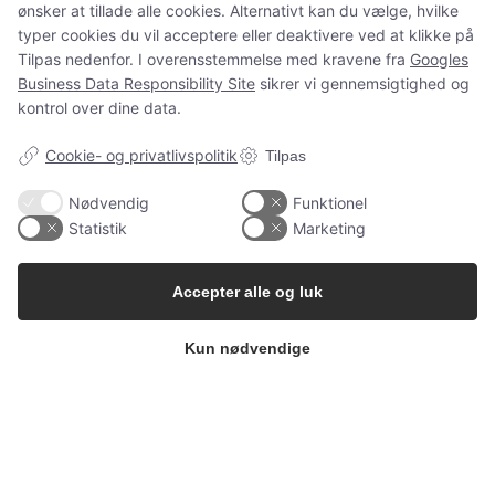
ønsker at tillade alle cookies. Alternativt kan du vælge, hvilke
og spørgsmål som normalt.
typer cookies du vil acceptere eller deaktivere ved at klikke på
Tilpas nedenfor. I overensstemmelse med kravene fra
Googles
Business Data Responsibility Site
sikrer vi gennemsigtighed og
kontrol over dine data.
Spørgsmål?
ms@babygarderoben.dk
Cookie- og privatlivspolitik
Tilpas
Nødvendig
Funktionel
Statistik
Marketing
Tak for jeres støtte, tillid og alle de dejlige ordrer 💛
Vi håber at vende tilbage igen en dag.
Accepter alle og luk
Kærlige hilsner fra Mette fra Babygarderoben
Kun nødvendige