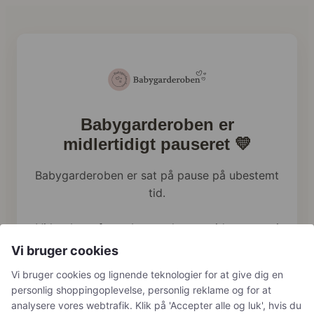
Babygarderoben er
midlertidigt pauseret 💛
Babygarderoben er sat på pause på ubestemt
tid.
Vi har brug for at bruge al vores tid og energi
på familien lige nu, og webshoppen holder
Vi bruger cookies
derfor en pause.
Vi bruger cookies og lignende teknologier for at give dig en
personlig shoppingoplevelse, personlig reklame og for at
Har du tidligere bestilt hos os, håndterer vi
analysere vores webtrafik. Klik på 'Accepter alle og luk', hvis du
naturligvis stadig returneringer, reklamationer