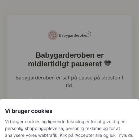
Babygarderoben er
midlertidigt pauseret 💛
Babygarderoben er sat på pause på ubestemt
tid.
Vi har brug for at bruge al vores tid og energi
på familien lige nu, og webshoppen holder
Vi bruger cookies
derfor en pause.
Vi bruger cookies og lignende teknologier for at give dig en
personlig shoppingoplevelse, personlig reklame og for at
Har du tidligere bestilt hos os, håndterer vi
analysere vores webtrafik. Klik på 'Accepter alle og luk', hvis du
naturligvis stadig returneringer, reklamationer