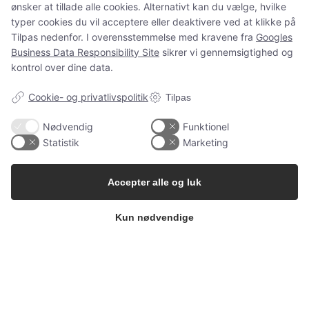
ønsker at tillade alle cookies. Alternativt kan du vælge, hvilke
og spørgsmål som normalt.
typer cookies du vil acceptere eller deaktivere ved at klikke på
Tilpas nedenfor. I overensstemmelse med kravene fra
Googles
Business Data Responsibility Site
sikrer vi gennemsigtighed og
kontrol over dine data.
Spørgsmål?
ms@babygarderoben.dk
Cookie- og privatlivspolitik
Tilpas
Nødvendig
Funktionel
Statistik
Marketing
Tak for jeres støtte, tillid og alle de dejlige ordrer 💛
Vi håber at vende tilbage igen en dag.
Accepter alle og luk
Kærlige hilsner fra Mette fra Babygarderoben
Kun nødvendige