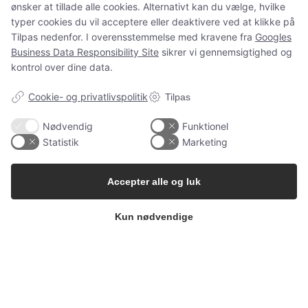
ønsker at tillade alle cookies. Alternativt kan du vælge, hvilke
og spørgsmål som normalt.
typer cookies du vil acceptere eller deaktivere ved at klikke på
Tilpas nedenfor. I overensstemmelse med kravene fra
Googles
Business Data Responsibility Site
sikrer vi gennemsigtighed og
kontrol over dine data.
Spørgsmål?
ms@babygarderoben.dk
Cookie- og privatlivspolitik
Tilpas
Nødvendig
Funktionel
Statistik
Marketing
Tak for jeres støtte, tillid og alle de dejlige ordrer 💛
Vi håber at vende tilbage igen en dag.
Accepter alle og luk
Kærlige hilsner fra Mette fra Babygarderoben
Kun nødvendige