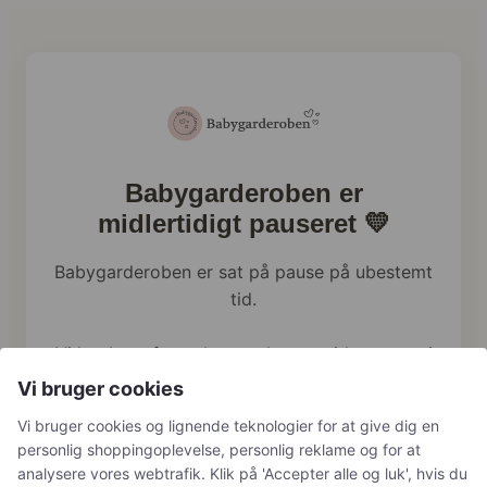
Babygarderoben er
midlertidigt pauseret 💛
Babygarderoben er sat på pause på ubestemt
tid.
Vi har brug for at bruge al vores tid og energi
på familien lige nu, og webshoppen holder
Vi bruger cookies
derfor en pause.
Vi bruger cookies og lignende teknologier for at give dig en
personlig shoppingoplevelse, personlig reklame og for at
Har du tidligere bestilt hos os, håndterer vi
analysere vores webtrafik. Klik på 'Accepter alle og luk', hvis du
naturligvis stadig returneringer, reklamationer