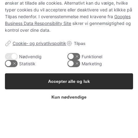
ønsker at tillade alle cookies. Alternativt kan du vælge, hvilke
og spørgsmål som normalt.
typer cookies du vil acceptere eller deaktivere ved at klikke på
Tilpas nedenfor. I overensstemmelse med kravene fra
Googles
Business Data Responsibility Site
sikrer vi gennemsigtighed og
kontrol over dine data.
Spørgsmål?
ms@babygarderoben.dk
Cookie- og privatlivspolitik
Tilpas
Nødvendig
Funktionel
Statistik
Marketing
Tak for jeres støtte, tillid og alle de dejlige ordrer 💛
Vi håber at vende tilbage igen en dag.
Accepter alle og luk
Kærlige hilsner fra Mette fra Babygarderoben
Kun nødvendige