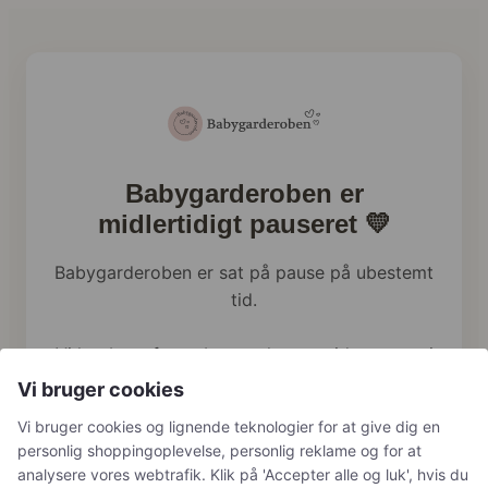
Babygarderoben er
midlertidigt pauseret 💛
Babygarderoben er sat på pause på ubestemt
tid.
Vi har brug for at bruge al vores tid og energi
på familien lige nu, og webshoppen holder
Vi bruger cookies
derfor en pause.
Vi bruger cookies og lignende teknologier for at give dig en
personlig shoppingoplevelse, personlig reklame og for at
Har du tidligere bestilt hos os, håndterer vi
analysere vores webtrafik. Klik på 'Accepter alle og luk', hvis du
naturligvis stadig returneringer, reklamationer