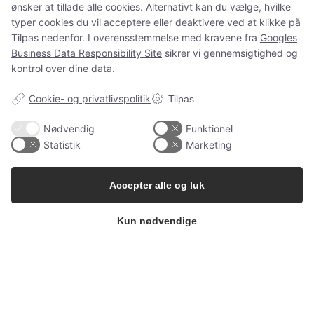
ønsker at tillade alle cookies. Alternativt kan du vælge, hvilke
og spørgsmål som normalt.
typer cookies du vil acceptere eller deaktivere ved at klikke på
Tilpas nedenfor. I overensstemmelse med kravene fra
Googles
Business Data Responsibility Site
sikrer vi gennemsigtighed og
kontrol over dine data.
Spørgsmål?
ms@babygarderoben.dk
Cookie- og privatlivspolitik
Tilpas
Nødvendig
Funktionel
Statistik
Marketing
Tak for jeres støtte, tillid og alle de dejlige ordrer 💛
Vi håber at vende tilbage igen en dag.
Accepter alle og luk
Kærlige hilsner fra Mette fra Babygarderoben
Kun nødvendige