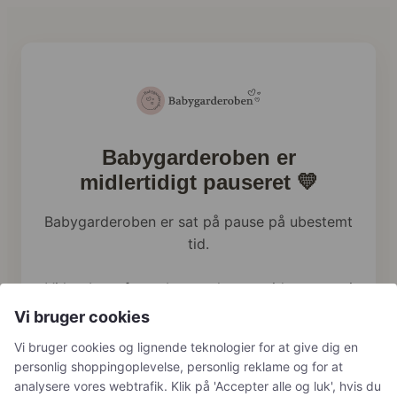
Babygarderoben er
midlertidigt pauseret 💛
Babygarderoben er sat på pause på ubestemt
tid.
Vi har brug for at bruge al vores tid og energi
på familien lige nu, og webshoppen holder
Vi bruger cookies
derfor en pause.
Vi bruger cookies og lignende teknologier for at give dig en
personlig shoppingoplevelse, personlig reklame og for at
Har du tidligere bestilt hos os, håndterer vi
analysere vores webtrafik. Klik på 'Accepter alle og luk', hvis du
naturligvis stadig returneringer, reklamationer