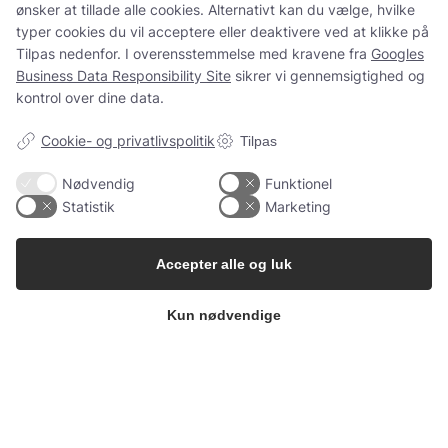
ønsker at tillade alle cookies. Alternativt kan du vælge, hvilke
og spørgsmål som normalt.
typer cookies du vil acceptere eller deaktivere ved at klikke på
Tilpas nedenfor. I overensstemmelse med kravene fra
Googles
Business Data Responsibility Site
sikrer vi gennemsigtighed og
kontrol over dine data.
Spørgsmål?
ms@babygarderoben.dk
Cookie- og privatlivspolitik
Tilpas
Nødvendig
Funktionel
Statistik
Marketing
Tak for jeres støtte, tillid og alle de dejlige ordrer 💛
Vi håber at vende tilbage igen en dag.
Accepter alle og luk
Kærlige hilsner fra Mette fra Babygarderoben
Kun nødvendige