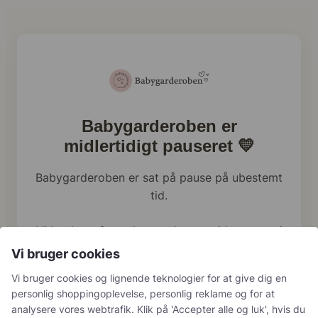
Babygarderoben er
midlertidigt pauseret 💛
Babygarderoben er sat på pause på ubestemt
tid.
Vi har brug for at bruge al vores tid og energi
på familien lige nu, og webshoppen holder
Vi bruger cookies
derfor en pause.
Vi bruger cookies og lignende teknologier for at give dig en
personlig shoppingoplevelse, personlig reklame og for at
Har du tidligere bestilt hos os, håndterer vi
analysere vores webtrafik. Klik på 'Accepter alle og luk', hvis du
naturligvis stadig returneringer, reklamationer