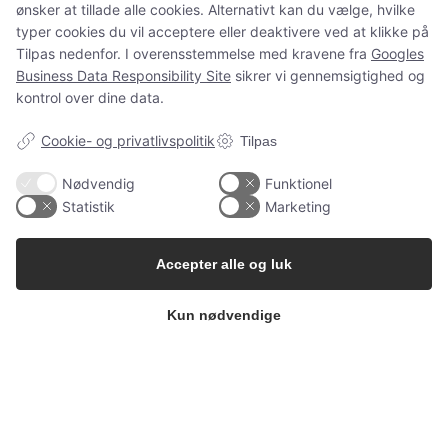
ønsker at tillade alle cookies. Alternativt kan du vælge, hvilke
og spørgsmål som normalt.
typer cookies du vil acceptere eller deaktivere ved at klikke på
Tilpas nedenfor. I overensstemmelse med kravene fra
Googles
Business Data Responsibility Site
sikrer vi gennemsigtighed og
kontrol over dine data.
Spørgsmål?
ms@babygarderoben.dk
Cookie- og privatlivspolitik
Tilpas
Nødvendig
Funktionel
Statistik
Marketing
Tak for jeres støtte, tillid og alle de dejlige ordrer 💛
Vi håber at vende tilbage igen en dag.
Accepter alle og luk
Kærlige hilsner fra Mette fra Babygarderoben
Kun nødvendige