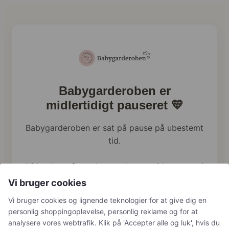
Babygarderoben er
midlertidigt pauseret 💛
Babygarderoben er sat på pause på ubestemt
tid.
Vi har brug for at bruge al vores tid og energi
på familien lige nu, og webshoppen holder
Vi bruger cookies
derfor en pause.
Vi bruger cookies og lignende teknologier for at give dig en
personlig shoppingoplevelse, personlig reklame og for at
Har du tidligere bestilt hos os, håndterer vi
analysere vores webtrafik. Klik på 'Accepter alle og luk', hvis du
naturligvis stadig returneringer, reklamationer