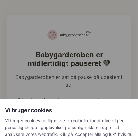
Babygarderoben er
midlertidigt pauseret 💛
Babygarderoben er sat på pause på ubestemt
tid.
Vi har brug for at bruge al vores tid og energi
på familien lige nu, og webshoppen holder
Vi bruger cookies
derfor en pause.
Vi bruger cookies og lignende teknologier for at give dig en
personlig shoppingoplevelse, personlig reklame og for at
Har du tidligere bestilt hos os, håndterer vi
analysere vores webtrafik. Klik på 'Accepter alle og luk', hvis du
naturligvis stadig returneringer, reklamationer