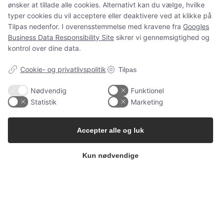
ønsker at tillade alle cookies. Alternativt kan du vælge, hvilke
og spørgsmål som normalt.
typer cookies du vil acceptere eller deaktivere ved at klikke på
Tilpas nedenfor. I overensstemmelse med kravene fra
Googles
Business Data Responsibility Site
sikrer vi gennemsigtighed og
kontrol over dine data.
Spørgsmål?
ms@babygarderoben.dk
Cookie- og privatlivspolitik
Tilpas
Nødvendig
Funktionel
Statistik
Marketing
Tak for jeres støtte, tillid og alle de dejlige ordrer 💛
Vi håber at vende tilbage igen en dag.
Accepter alle og luk
Kærlige hilsner fra Mette fra Babygarderoben
Kun nødvendige