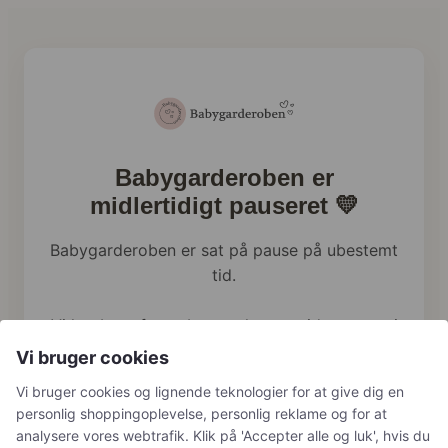
Babygarderoben er
midlertidigt pauseret 💛
Babygarderoben er sat på pause på ubestemt
tid.
Vi har brug for at bruge al vores tid og energi
på familien lige nu, og webshoppen holder
Vi bruger cookies
derfor en pause.
Vi bruger cookies og lignende teknologier for at give dig en
personlig shoppingoplevelse, personlig reklame og for at
Har du tidligere bestilt hos os, håndterer vi
analysere vores webtrafik. Klik på 'Accepter alle og luk', hvis du
naturligvis stadig returneringer, reklamationer