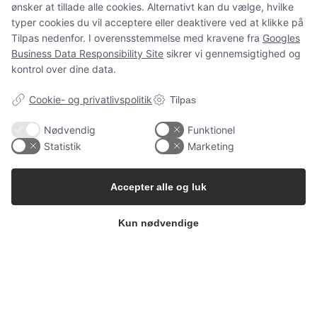
ønsker at tillade alle cookies. Alternativt kan du vælge, hvilke
og spørgsmål som normalt.
typer cookies du vil acceptere eller deaktivere ved at klikke på
Tilpas nedenfor. I overensstemmelse med kravene fra
Googles
Business Data Responsibility Site
sikrer vi gennemsigtighed og
kontrol over dine data.
Spørgsmål?
ms@babygarderoben.dk
Cookie- og privatlivspolitik
Tilpas
Nødvendig
Funktionel
Statistik
Marketing
Tak for jeres støtte, tillid og alle de dejlige ordrer 💛
Vi håber at vende tilbage igen en dag.
Accepter alle og luk
Kærlige hilsner fra Mette fra Babygarderoben
Kun nødvendige