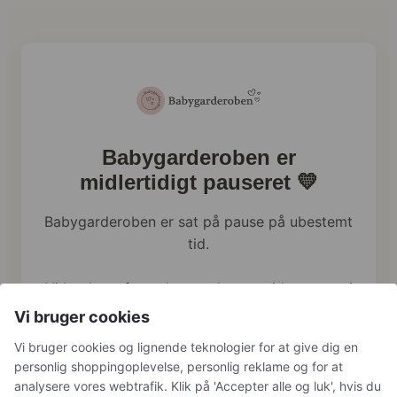
Babygarderoben er
midlertidigt pauseret 💛
Babygarderoben er sat på pause på ubestemt
tid.
Vi har brug for at bruge al vores tid og energi
på familien lige nu, og webshoppen holder
Vi bruger cookies
derfor en pause.
Vi bruger cookies og lignende teknologier for at give dig en
personlig shoppingoplevelse, personlig reklame og for at
Har du tidligere bestilt hos os, håndterer vi
analysere vores webtrafik. Klik på 'Accepter alle og luk', hvis du
naturligvis stadig returneringer, reklamationer