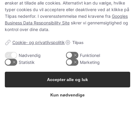
ønsker at tillade alle cookies. Alternativt kan du vælge, hvilke
og spørgsmål som normalt.
typer cookies du vil acceptere eller deaktivere ved at klikke på
Tilpas nedenfor. I overensstemmelse med kravene fra
Googles
Business Data Responsibility Site
sikrer vi gennemsigtighed og
kontrol over dine data.
Spørgsmål?
ms@babygarderoben.dk
Cookie- og privatlivspolitik
Tilpas
Nødvendig
Funktionel
Statistik
Marketing
Tak for jeres støtte, tillid og alle de dejlige ordrer 💛
Vi håber at vende tilbage igen en dag.
Accepter alle og luk
Kærlige hilsner fra Mette fra Babygarderoben
Kun nødvendige