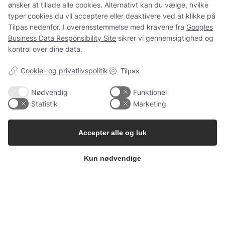
ønsker at tillade alle cookies. Alternativt kan du vælge, hvilke
og spørgsmål som normalt.
typer cookies du vil acceptere eller deaktivere ved at klikke på
Tilpas nedenfor. I overensstemmelse med kravene fra
Googles
Business Data Responsibility Site
sikrer vi gennemsigtighed og
kontrol over dine data.
Spørgsmål?
ms@babygarderoben.dk
Cookie- og privatlivspolitik
Tilpas
Nødvendig
Funktionel
Statistik
Marketing
Tak for jeres støtte, tillid og alle de dejlige ordrer 💛
Vi håber at vende tilbage igen en dag.
Accepter alle og luk
Kærlige hilsner fra Mette fra Babygarderoben
Kun nødvendige