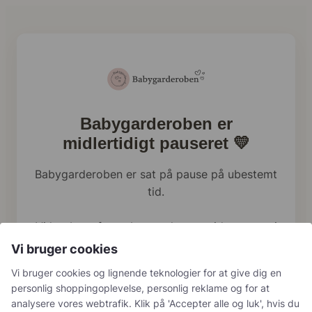
Babygarderoben er
midlertidigt pauseret 💛
Babygarderoben er sat på pause på ubestemt
tid.
Vi har brug for at bruge al vores tid og energi
på familien lige nu, og webshoppen holder
Vi bruger cookies
derfor en pause.
Vi bruger cookies og lignende teknologier for at give dig en
personlig shoppingoplevelse, personlig reklame og for at
Har du tidligere bestilt hos os, håndterer vi
analysere vores webtrafik. Klik på 'Accepter alle og luk', hvis du
naturligvis stadig returneringer, reklamationer