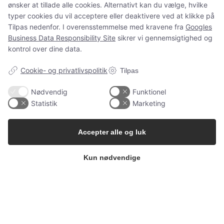
ønsker at tillade alle cookies. Alternativt kan du vælge, hvilke
og spørgsmål som normalt.
typer cookies du vil acceptere eller deaktivere ved at klikke på
Tilpas nedenfor. I overensstemmelse med kravene fra
Googles
Business Data Responsibility Site
sikrer vi gennemsigtighed og
kontrol over dine data.
Spørgsmål?
ms@babygarderoben.dk
Cookie- og privatlivspolitik
Tilpas
Nødvendig
Funktionel
Statistik
Marketing
Tak for jeres støtte, tillid og alle de dejlige ordrer 💛
Vi håber at vende tilbage igen en dag.
Accepter alle og luk
Kærlige hilsner fra Mette fra Babygarderoben
Kun nødvendige