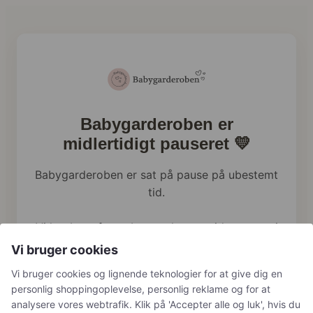
Babygarderoben er
midlertidigt pauseret 💛
Babygarderoben er sat på pause på ubestemt
tid.
Vi har brug for at bruge al vores tid og energi
på familien lige nu, og webshoppen holder
Vi bruger cookies
derfor en pause.
Vi bruger cookies og lignende teknologier for at give dig en
personlig shoppingoplevelse, personlig reklame og for at
Har du tidligere bestilt hos os, håndterer vi
analysere vores webtrafik. Klik på 'Accepter alle og luk', hvis du
naturligvis stadig returneringer, reklamationer