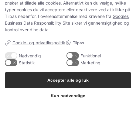
ønsker at tillade alle cookies. Alternativt kan du vælge, hvilke
og spørgsmål som normalt.
typer cookies du vil acceptere eller deaktivere ved at klikke på
Tilpas nedenfor. I overensstemmelse med kravene fra
Googles
Business Data Responsibility Site
sikrer vi gennemsigtighed og
kontrol over dine data.
Spørgsmål?
ms@babygarderoben.dk
Cookie- og privatlivspolitik
Tilpas
Nødvendig
Funktionel
Statistik
Marketing
Tak for jeres støtte, tillid og alle de dejlige ordrer 💛
Vi håber at vende tilbage igen en dag.
Accepter alle og luk
Kærlige hilsner fra Mette fra Babygarderoben
Kun nødvendige