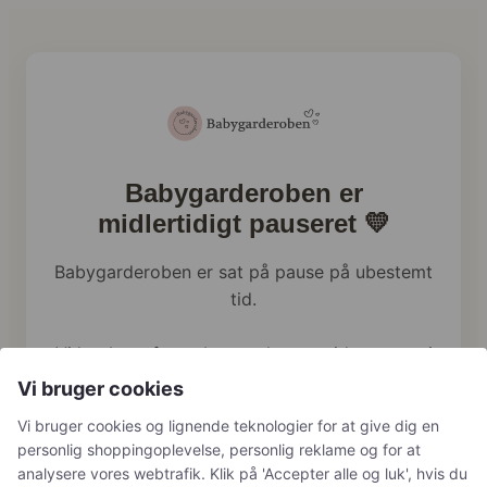
Babygarderoben er
midlertidigt pauseret 💛
Babygarderoben er sat på pause på ubestemt
tid.
Vi har brug for at bruge al vores tid og energi
på familien lige nu, og webshoppen holder
Vi bruger cookies
derfor en pause.
Vi bruger cookies og lignende teknologier for at give dig en
personlig shoppingoplevelse, personlig reklame og for at
Har du tidligere bestilt hos os, håndterer vi
analysere vores webtrafik. Klik på 'Accepter alle og luk', hvis du
naturligvis stadig returneringer, reklamationer