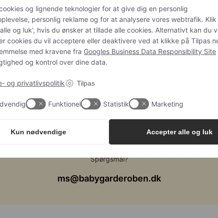
pauseret 💛
cookies og lignende teknologier for at give dig en personlig
levelse, personlig reklame og for at analysere vores webtrafik. Klik
Babygarderoben er sat på pause på ubestemt tid.
alle og luk', hvis du ønsker at tillade alle cookies. Alternativt kan du 
er cookies du vil acceptere eller deaktivere ved at klikke på Tilpas n
temmelse med kravene fra
Googles Business Data Responsibility Site
ar brug for at bruge al vores tid og energi på familien lig
tighed og kontrol over dine data.
og webshoppen holder derfor en pause.
- og privatlivspolitik
Tilpas
r du tidligere bestilt hos os, håndterer vi naturligvis sta
dvendig
Funktionel
Statistik
Marketing
returneringer, reklamationer og spørgsmål som normalt.
Kun nødvendige
Accepter alle og luk
Spørgsmål?
ms@babygarderoben.dk