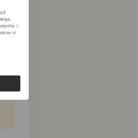
 på
vælge,
edenfor. I
sikrer vi
e nu,
dig