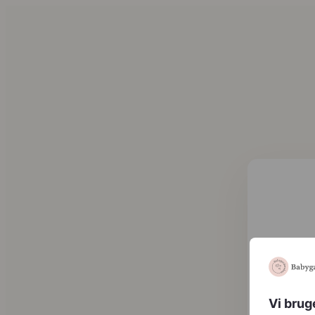
Ba
Vi brug