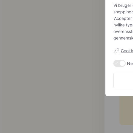
Vi bruger 
shoppingop
'Accepter 
hvilke typ
overenss
Vi h
gennemsig
Cookie
Ha
Nø