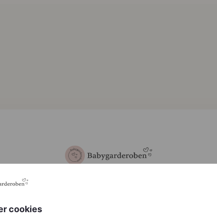
bygarderoben er midlertid
er cookies