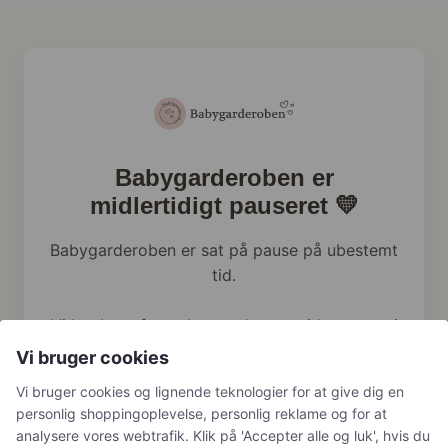
Babygarderoben er
midlertidigt pauseret 💛
Babygarderoben er sat på pause på ubestemt
tid.
Vi har brug for at bruge al vores tid og energi
på familien lige nu, og webshoppen holder
Vi bruger cookies
derfor en pause.
Vi bruger cookies og lignende teknologier for at give dig en
personlig shoppingoplevelse, personlig reklame og for at
Har du tidligere bestilt hos os, håndterer vi
analysere vores webtrafik. Klik på 'Accepter alle og luk', hvis du
naturligvis stadig returneringer, reklamationer