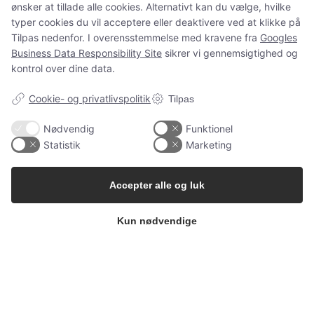
ønsker at tillade alle cookies. Alternativt kan du vælge, hvilke
og spørgsmål som normalt.
typer cookies du vil acceptere eller deaktivere ved at klikke på
Tilpas nedenfor. I overensstemmelse med kravene fra
Googles
Business Data Responsibility Site
sikrer vi gennemsigtighed og
kontrol over dine data.
Spørgsmål?
ms@babygarderoben.dk
Cookie- og privatlivspolitik
Tilpas
Nødvendig
Funktionel
Statistik
Marketing
Tak for jeres støtte, tillid og alle de dejlige ordrer 💛
Vi håber at vende tilbage igen en dag.
Accepter alle og luk
Kærlige hilsner fra Mette fra Babygarderoben
Kun nødvendige